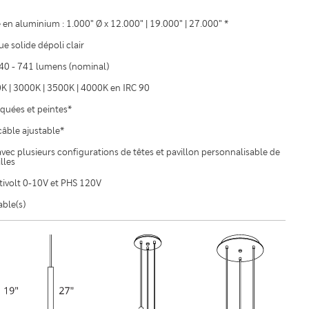
 en aluminium : 1.000" Ø x 12.000" | 19.000" | 27.000" *
ue solide dépoli clair
 640 - 741 lumens (nominal)
K | 3000K | 3500K | 4000K en IRC 90
aquées et peintes*
câble ajustable*
vec plusieurs configurations de têtes et pavillon personnalisable de
illes
ivolt 0-10V et PHS 120V
able(s)