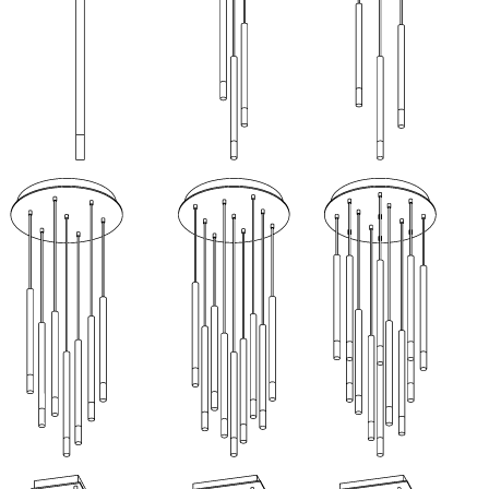
OB-90/30K-D010-UNV (Shown with SM & MD heads)