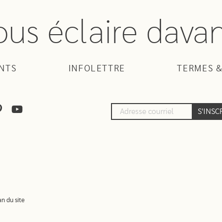
ous éclaire dava
NTS
INFOLETTRE
TERMES &
S'INSC
an du site